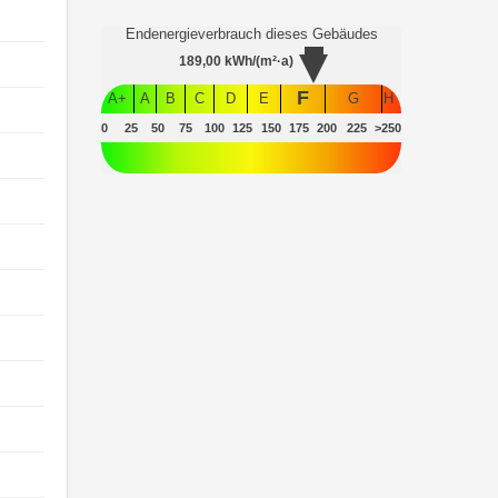
Endenergieverbrauch dieses Gebäudes
189,00
kWh/(m²·a)
F
A+
A
B
C
D
E
G
H
0
25
50
75
100
125
150
175
200
225
>250