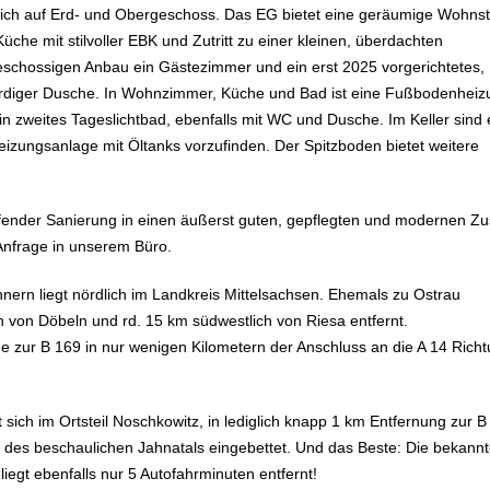
 sich auf Erd- und Obergeschoss. Das EG bietet eine geräumige Wohns
he mit stilvoller EBK und Zutritt zu einer kleinen, überdachten
geschossigen Anbau ein Gästezimmer und ein erst 2025 vorgerichtetes,
rdiger Dusche. In Wohnzimmer, Küche und Bad ist eine Fußbodenheiz
n zweites Tageslichtbad, ebenfalls mit WC und Dusche. Im Keller sind 
izungsanlage mit Öltanks vorzufinden. Der Spitzboden bietet weitere
fender Sanierung in einen äußerst guten, gepflegten und modernen Zu
f Anfrage in unserem Büro.
nern liegt nördlich im Landkreis Mittelsachsen. Ehemals zu Ostrau
h von Döbeln und rd. 15 km südwestlich von Riesa entfernt.
e zur B 169 in nur wenigen Kilometern der Anschluss an die A 14 Rich
sich im Ortsteil Noschkowitz, in lediglich knapp 1 km Entfernung zur B
n des beschaulichen Jahnatals eingebettet. Und das Beste: Die bekannt
 liegt ebenfalls nur 5 Autofahrminuten entfernt!