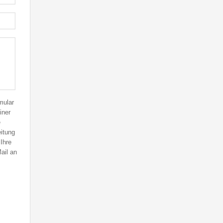
mular
iner
e
itung
Ihre
Mail an