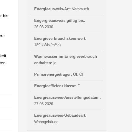
Energieausweis-Art:
Verbrauch
r bis
Engergieausweis gültig bis:
26.03.2036
ere
Energieverbrauchskennwert:
189 kWh/(m²*a)
keit
Warmwasser im Energieverbrauch
ten
enthalten:
ja
Primärenergieträger:
Öl, Öl
Energieeffizienzklasse:
F
Energieausweis-Ausstellungsdatum:
27.03.2026
Energieausweis-Gebäudeart:
Wohngebäude