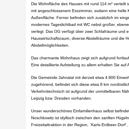
Die Wohnfläche des Hauses mit rund 114 m² verteilt
mit angeschlossenem Esszimmer, sodann eine helle Küc
Außenfläche. Ferner befinden sich zusätzlich im ein
modernes Tageslichtbad mit WC nebst großer, ebene
verlegt. Das OG verfügt über zwei Schlafräume und ei
Hauswirtschaftsraum, diverse Abstellräume und die He
Abstellmöglichkeiten.
Das charmante Wohnhaus zeigt sich aufgrund fortlau
Eine detaillierte Aufstellung zu allem erhalten Sie au
Die Gemeinde Jahnatal mit derzeit etwa 4.800 Einwoh
zugehörend, befindet sich diese etwa 8 km nordöstlic
Verkehrstechnisch ist aufgrund der unmittelbaren Näh
Leipzig bzw. Dresden vorhanden.
Unser wunderschönes Einfamilienhaus selbst befindet 
Noschkowitz ist idyllisch zwischen den sanften Hügel
Freizeitattraktion in der Region, `Karls-Erdbeer-Dorf´,