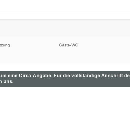
tzung
Gäste-WC
 um eine Circa-Angabe. Für die vollständige Anschrift d
n uns.