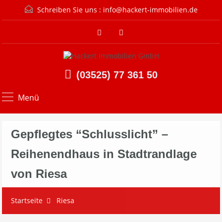
Schreiben Sie uns :
info@hackert-immobilien.de
(03525) 77 361 50
Menü
Gepflegtes “Schlusslicht” –
Reihenendhaus in Stadtrandlage
von Riesa
Startseite
Riesa