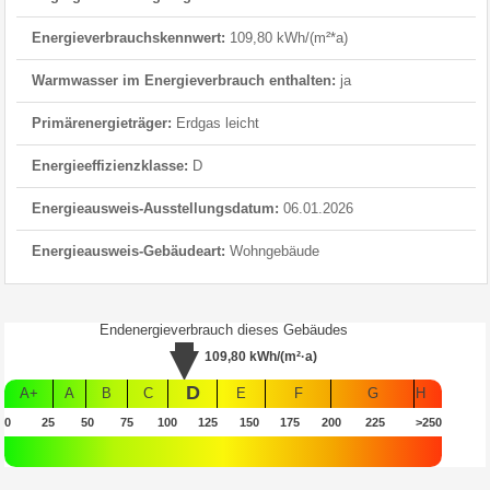
Energieverbrauchskennwert:
109,80 kWh/(m²*a)
Warmwasser im Energieverbrauch enthalten:
ja
Primärenergieträger:
Erdgas leicht
Energieeffizienzklasse:
D
Energieausweis-Ausstellungsdatum:
06.01.2026
Energieausweis-Gebäudeart:
Wohngebäude
Endenergieverbrauch dieses Gebäudes
109,80
kWh/(m²·a)
D
A+
A
B
C
E
F
G
H
0
25
50
75
100
125
150
175
200
225
>250