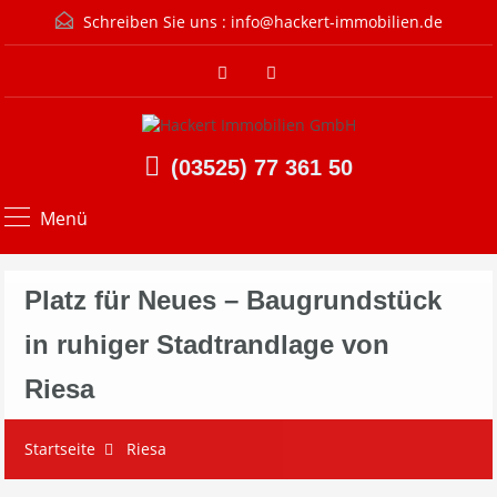
Schreiben Sie uns :
info@hackert-immobilien.de
(03525) 77 361 50
Menü
Platz für Neues – Baugrundstück
in ruhiger Stadtrandlage von
Riesa
Startseite
Riesa