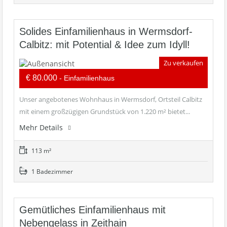
Solides Einfamilienhaus in Wermsdorf-
Calbitz: mit Potential & Idee zum Idyll!
Zu verkaufen
€ 80.000
- Einfamilienhaus
Unser angebotenes Wohnhaus in Wermsdorf, Ortsteil Calbitz
mit einem großzügigen Grundstück von 1.220 m² bietet...
Mehr Details
113 m²
1 Badezimmer
Gemütliches Einfamilienhaus mit
Nebengelass in Zeithain