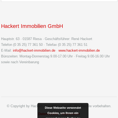
Hackert Immobilien GmbH
Hauptstr. 63 · 01587 Riesa · Geschäftsführer: René Hackert
Telefon (0 35 25) 77 361 50 · Telefax (0 35 25) 77 361 51
E-Mail:
info@hackert-immobilien.de
·
www.hackert-immobilien.de
Bürozeiten: Montag-Donnerstag 9.00-17.00 Uhr · Freitag 9.00-16.00 Uhr
sowie nach Vereinbarung
© Copyright by Hackert Immobilien GmbH · Alle Rechte vorbehalten.
Diese Webseite verwendet
Cookies, um Ihnen ein
Datenschutz
·
Impressum